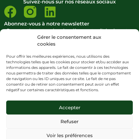
Suivez-nous sur nos réseaux sociaux
Abonnez-vous à notre newsletter
Pour ne rien rater des dernières actualités de notre
Gérer le consentement aux
école et du domaine du bien-être.
cookies
S’abonner à la newsletter
Pour offrir les meilleures expériences, nous utilisons des
technologies telles que les cookies pour stocker et/ou accéder aux
informations des appareils. Le fait de consentir à ces technologies
nous permettra de traiter des données telles que le comportement
Copyright ©CENATHO – 2024 – Tous droits réservés
de navigation ou les ID uniques sur ce site. Le fait de ne pas
consentir ou de retirer son consentement peut avoir un effet
Mentions légales
–
Politique de cookies
–
CGV
–
Plan du site –
Politique
négatif sur certaines caractéristiques et fonctions.
d’accessibilité
Site internet créé avec <3 par
La Digit’Cave
Accepter
Personnes en situation de handicap
: nous avons à cœur d’accueillir
dans nos formations, les personnes en situation de handicap, dans la
Refuser
mesure où elles sont en capacité d’acquérir toutes les connaissances et
toutes les compétences des métiers enseignés au CENATHO. Les
Voir les préférences
demandes sont prises en compte individuellement et lorsque cela est