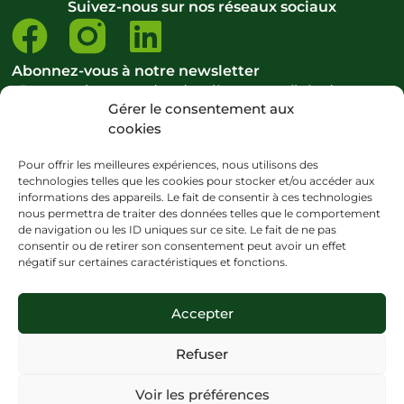
Suivez-nous sur nos réseaux sociaux
Abonnez-vous à notre newsletter
Pour ne rien rater des dernières actualités de notre
Gérer le consentement aux
école et du domaine du bien-être.
cookies
S’abonner à la newsletter
Pour offrir les meilleures expériences, nous utilisons des
technologies telles que les cookies pour stocker et/ou accéder aux
informations des appareils. Le fait de consentir à ces technologies
nous permettra de traiter des données telles que le comportement
Copyright ©CENATHO – 2024 – Tous droits réservés
de navigation ou les ID uniques sur ce site. Le fait de ne pas
consentir ou de retirer son consentement peut avoir un effet
Mentions légales
–
Politique de cookies
–
CGV
–
Plan du site –
Politique
négatif sur certaines caractéristiques et fonctions.
d’accessibilité
Site internet créé avec <3 par
La Digit’Cave
Accepter
Personnes en situation de handicap
: nous avons à cœur d’accueillir
dans nos formations, les personnes en situation de handicap, dans la
Refuser
mesure où elles sont en capacité d’acquérir toutes les connaissances et
toutes les compétences des métiers enseignés au CENATHO. Les
Voir les préférences
demandes sont prises en compte individuellement et lorsque cela est