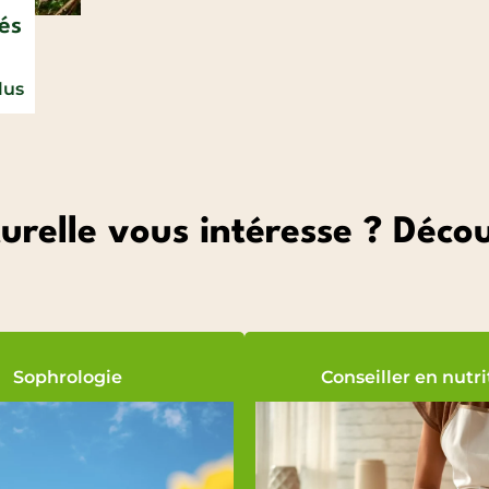
és
lus
urelle vous intéresse ? Déc
Sophrologie
Conseiller en nutri