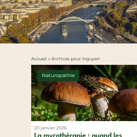
Accueil
»
Archives pour lnguyen
Naturopathie
20 janvier 2026
La mycothérapie : quand les