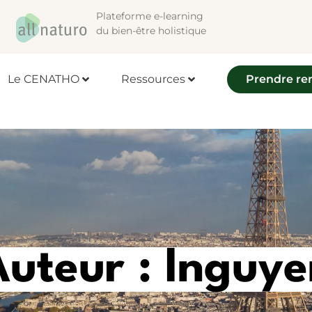
Plateforme e-learning
du bien-être holistique
Le CENATHO
Ressources
Prendre re
Auteur :
lnguye