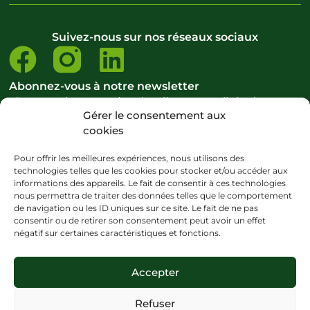
Suivez-nous sur nos réseaux sociaux
Abonnez-vous à notre newsletter
Pour ne rien rater des dernières actualités de notre
Gérer le consentement aux
école et du domaine du bien-être.
cookies
S’abonner à la newsletter
Pour offrir les meilleures expériences, nous utilisons des
technologies telles que les cookies pour stocker et/ou accéder aux
informations des appareils. Le fait de consentir à ces technologies
nous permettra de traiter des données telles que le comportement
Copyright ©CENATHO – 2024 – Tous droits réservés
de navigation ou les ID uniques sur ce site. Le fait de ne pas
consentir ou de retirer son consentement peut avoir un effet
Mentions légales
–
Politique de cookies
–
CGV
–
Plan du site –
Politique
négatif sur certaines caractéristiques et fonctions.
d’accessibilité
Site internet créé avec <3 par
La Digit’Cave
Accepter
Personnes en situation de handicap
: nous avons à cœur d’accueillir
dans nos formations, les personnes en situation de handicap, dans la
Refuser
mesure où elles sont en capacité d’acquérir toutes les connaissances et