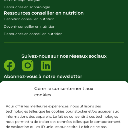
Débouchés en sophrologie
Ressources conseiller en nutrition
Définition conseil en nutrition
Devenir conseiller en nutrition
Débouchés en conseil en nutrition
Suivez-nous sur nos réseaux sociaux
Abonnez-vous à notre newsletter
Pour ne rien rater des dernières actualités de notre
Gérer le consentement aux
école et du domaine du bien-être.
cookies
S’abonner à la newsletter
Pour offrir les meilleures expériences, nous utilisons des
technologies telles que les cookies pour stocker et/ou accéder aux
informations des appareils. Le fait de consentir à ces technologies
nous permettra de traiter des données telles que le comportement
Copyright ©CENATHO – 2024 – Tous droits réservés
de navigation ou les ID uniques sur ce site. Le fait de ne pas