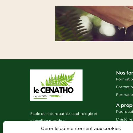
Nos fo
Formatio
Formatio
Formation
À pro
Pourquoi
Ecole de naturopathie, sophrologie et
L'histoir
conseil en nutrition
Nos form
Gérer le consentement aux cookies
Le CENATHO est un organisme de