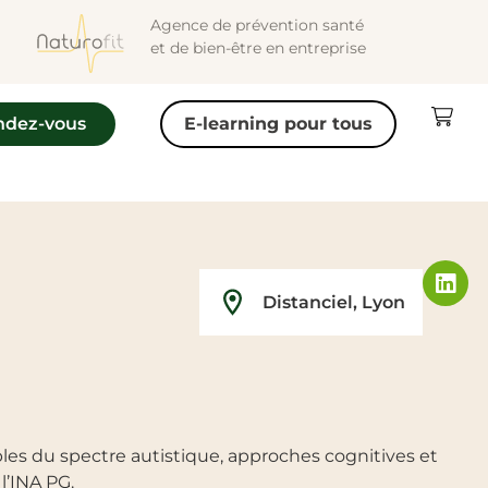
Agence de prévention santé
et de bien-être en entreprise
ndez-vous
E-learning pour tous
Distanciel
,
Lyon
les du spectre autistique, approches cognitives et
l’INA PG.