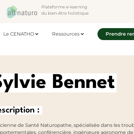
Plateforme e-learning
du bien-être holistique
Le CENATHO
Ressources
Prendre re
Sylvie Bennet
scription :
icienne de Santé Naturopathe, spécialisée dans les troub
ortementales, conférencière, ingénieure agronome de 