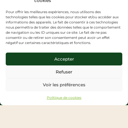
cookies
Pour offrir les meilleures expériences, nous utilisons des
technologies telles que les cookies pour stocker et/ou accéder aux
informations des appareils. Le fait de consentir à ces technologies
nous permettra de traiter des données telles que le comportement
de navigation ou les ID uniques sur ce site. Le fait de ne pas
consentir ou de retirer son consentement peut avoir un effet
négatif sur certaines caractéristiques et fonctions.
Ecole de naturopathie, sophrologie et conseil en nutrition
Accepter
Le CENATHO est un organisme de formation depuis plus de 30 ans
qui forme les naturopathes, sophrologues et conseillers en nutrition
de demain
Refuser
Nos formations
Voir les préférences
Formation Naturopathie
Formation Sophrologie
Politique de cookies
Formation Conseiller en Nutrition
À propos du CENATHO
Pourquoi choisir le CENATHO ?
L'histoire de notre organisme