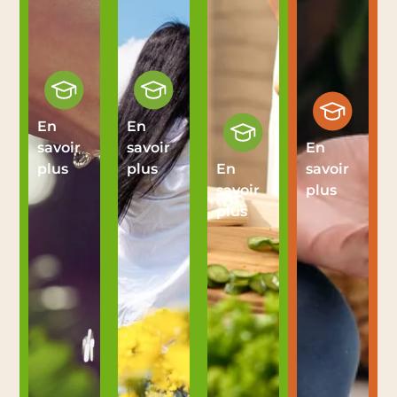
En
En
savoir
savoir
En
plus
plus
En
savoir
savoir
plus
plus