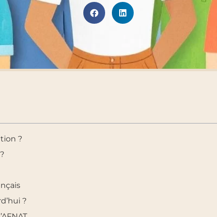
tion ?
 ?
ançais
rd’hui ?
l’AFNAT