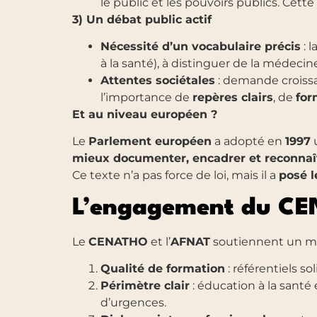
le public et les pouvoirs publics. Cet
3) Un débat public actif
Nécessité d’un vocabulaire précis
: l
à la santé), à distinguer de la médecin
Attentes sociétales
: demande croiss
l’importance de
repères clairs
, de
for
Et au niveau européen ?
Le
Parlement européen
a adopté en
1997
mieux documenter, encadrer et reconnaî
Ce texte n’a pas force de loi, mais il a
posé l
L’engagement du CE
Le
CENATHO
et l’
AFNAT
soutiennent un 
Qualité de formation
: référentiels so
Périmètre clair
: éducation à la santé 
d’urgences.