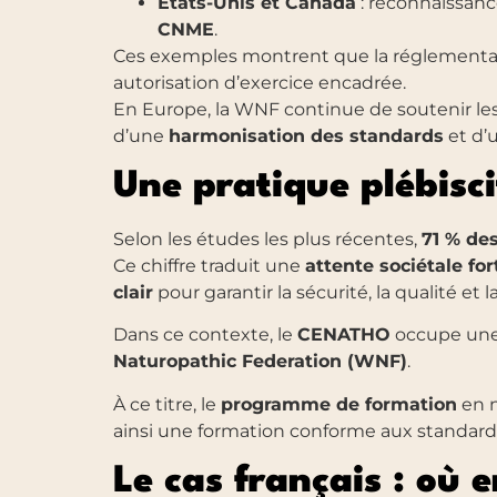
États-Unis et Canada
: reconnaissanc
CNME
.
Ces exemples montrent que la réglementati
autorisation d’exercice encadrée.
En Europe, la WNF continue de soutenir les
d’une
harmonisation des standards
et d’
Une pratique plébisci
Selon les études les plus récentes,
71 % de
Ce chiffre traduit une
attente sociétale for
clair
pour garantir la sécurité, la qualité et
Dans ce contexte, le
CENATHO
occupe une p
Naturopathic Federation (WNF)
.
À ce titre, le
programme de formation
en 
ainsi une formation conforme aux standard
Le cas français : où 