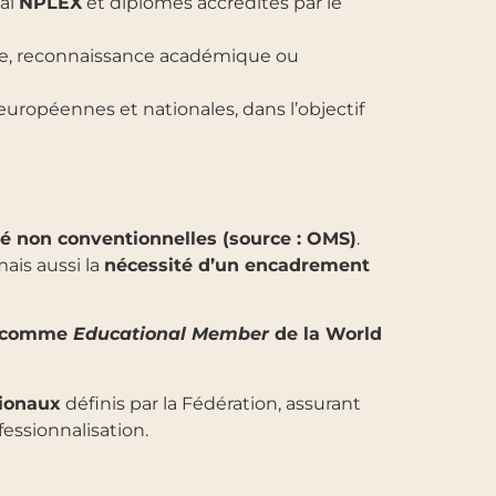
nal
NPLEX
et diplômes accrédités par le
tre, reconnaissance académique ou
uropéennes et nationales, dans l’objectif
té non conventionnelles (source : OMS)
.
ais aussi la
nécessité d’un encadrement
ue comme
Educational Member
de la World
tionaux
définis par la Fédération, assurant
essionnalisation.