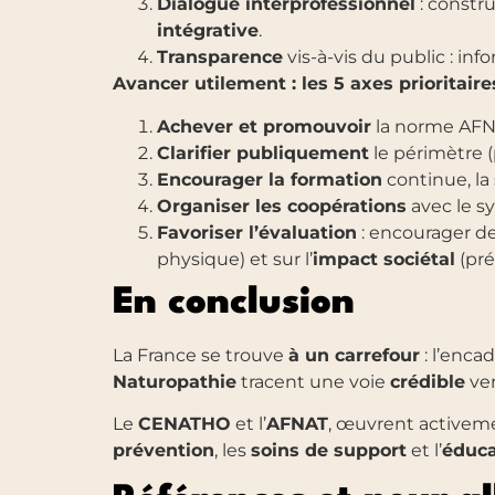
Dialogue interprofessionnel
: constr
intégrative
.
Transparence
vis-à-vis du public : in
Avancer utilement : les 5 axes prioritaire
Achever et promouvoir
la norme A
Clarifier publiquement
le périmètre 
Encourager la formation
continue, la
Organiser les coopérations
avec le s
Favoriser l’évaluation
: encourager d
physique) et sur l’
impact sociétal
(pré
En conclusion
La France se trouve
à un carrefour
: l’enca
Naturopathie
tracent une voie
crédible
ver
Le
CENATHO
et l’
AFNAT
, œuvrent activemen
prévention
, les
soins de support
et l’
éduca