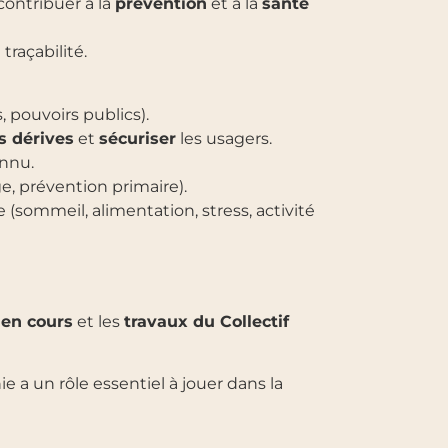
ontribuer à la
prévention
et à la
santé
traçabilité.
, pouvoirs publics).
es dérives
et
sécuriser
les usagers.
nnu.
e, prévention primaire).
(sommeil, alimentation, stress, activité
 en cours
et les
travaux du Collectif
 a un rôle essentiel à jouer dans la