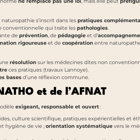
te norme
ne remplace pas une loi
, mais elle peut
préfigu
a naturopathie s’inscrit dans les
pratiques complémenta
e conventionnelle qui traite les
pathologies
.
ante de
prévention
, de
pédagogie
et d’
accompagnemen
mation rigoureuse
et de
coopération
entre naturopathes
une
résolution
sur les médecines dites non conventionnel
tre
ces pratiques (travaux Lannoye).
es bases
d’une réflexion commune.
NATHO et de l’AFNAT
modèle
exigeant, responsable et ouvert
:
lides, culture scientifique, pratiques expérientielles et é
et hygiène de vie ;
orientation systématique
vers le mé