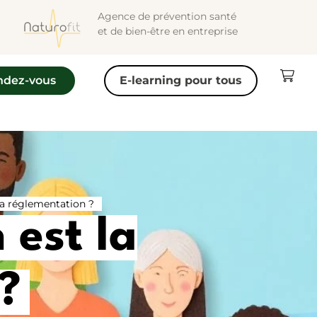
Agence de prévention santé
et de bien-être en entreprise
ndez-vous
E-learning pour tous
la réglementation ?
 est la
?