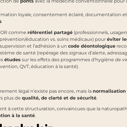
uction de
ponts
avec la médecine conventionnelle pour c
formation loyale, consentement éclairé, documentation et 
s
FNOR comme
référentiel partagé
(professionnels, usagers
(prévention/éducation vs. soins médicaux) pour
éviter l
 supervision et l’adhésion à un
code déontologique
reco
ystème de santé (repérage des signaux d’alerte, adressag
es
études
sur les effets des programmes d’hygiène de vie 
vention, QVT, éducation à la santé).
drement légal n’existe pas encore, mais la
normalisation
s plus de
qualité, de clarté et de sécurité
.
t à cette structuration, convaincues que la naturopathie
tion à la santé
.