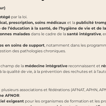
ur)
rotégé
par la loi.
cal, prescription, soins médicaux
et la
publicité trom
de l’éducation à la santé, de l’hygiène de vie et de l
sonnes malades
dans le cadre de la
santé intégrative
, 
es en soins de support
, notamment dans les program
estion des pathologies chroniques.
 champ de la
médecine intégrative
reconnaissent et
ré
 à la qualité de vie, à la prévention des rechutes et à l’a
 plusieurs associations et fédérations (AFNAT, APHN, AP
rme AFNOR
.
tiel exigeant
pour les organismes de formation et les pr