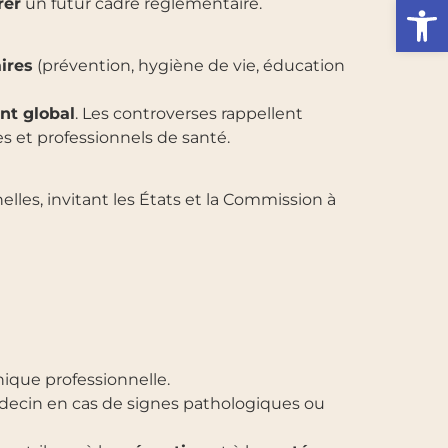
Ouvrir l
rer
un futur cadre réglementaire.
ires
(prévention, hygiène de vie, éducation
t global
. Les controverses rappellent
 et professionnels de santé.
les, invitant les États et la Commission à
thique professionnelle.
decin en cas de signes pathologiques ou