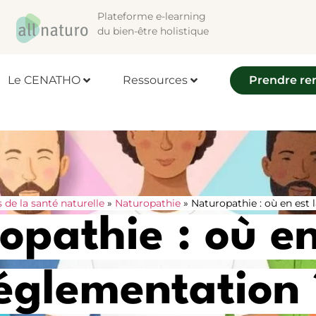
Plateforme e-learning
du bien-être holistique
Le CENATHO
Ressources
Prendre re
s de la santé naturelle
»
Naturopathie
»
Naturopathie : où en est 
opathie : où en
églementation 