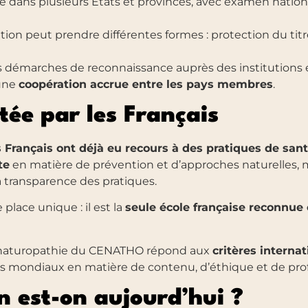
e dans plusieurs États et provinces, avec examen natio
on peut prendre différentes formes : protection du ti
 démarches de reconnaissance auprès des institutions e
une
coopération accrue entre les pays membres
.
tée par les Français
s Français ont déjà eu recours à des pratiques de san
te
en matière de prévention et d’approches naturelles, m
 la transparence des pratiques.
lace unique : il est la
seule école française reconn
naturopathie du CENATHO répond aux
critères interna
s mondiaux en matière de contenu, d’éthique et de prof
en est-on aujourd’hui ?