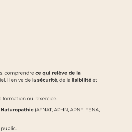
els, comprendre
ce qui relève de la
el. Il en va de la
sécurité
, de la
lisibilité
et
 formation ou l’exercice.
f Naturopathie
(AFNAT, APHN, APNF, FENA,
 public.