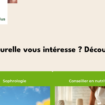
lus
urelle vous intéresse ? Déc
Sophrologie
Conseiller en nutri