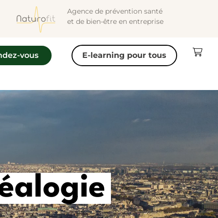
Agence de prévention santé
et de bien-être en entreprise
ndez-vous
E-learning pour tous
éalogie