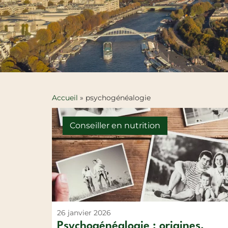
Accueil
»
psychogénéalogie
Conseiller en nutrition
26 janvier 2026
Psychogénéalogie : origines,