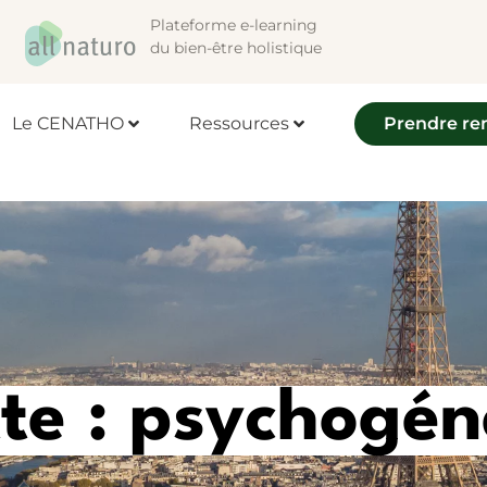
Plateforme e-learning
du bien-être holistique
Le CENATHO
Ressources
Prendre re
tte : psychogén