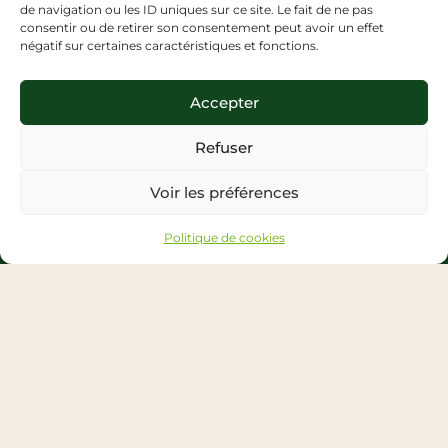
Débouchés en sophrologie
de navigation ou les ID uniques sur ce site. Le fait de ne pas
Ressources conseiller en nutrition
consentir ou de retirer son consentement peut avoir un effet
Définition conseil en nutrition
négatif sur certaines caractéristiques et fonctions.
Devenir conseiller en nutrition
Débouchés en conseil en nutrition
Accepter
Refuser
Suivez-nous sur nos réseaux sociaux
Voir les préférences
Politique de cookies
Abonnez-vous à notre newsletter
Pour ne rien rater des dernières actualités de notre
école et du domaine du bien-être.
S’abonner à la newsletter
Copyright ©CENATHO – 2024 – Tous droits réservés
Mentions légales
–
Politique de cookies
–
CGV
–
Plan du site –
Politique