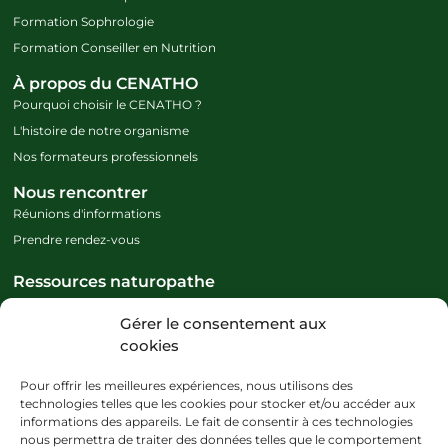
Formation Sophrologie
Formation Conseiller en Nutrition
À propos du CENATHO
Pourquoi choisir le CENATHO ?
L'histoire de notre organisme
Nos formateurs professionnels
Nous rencontrer
Réunions d'informations
Prendre rendez-vous
Ressources naturopathe
Définition naturopathie
Gérer le consentement aux
Devenir naturopathe
cookies
Débouchés en naturopathie
Ressources sophrologie
Pour offrir les meilleures expériences, nous utilisons des
Définition sophrologie
technologies telles que les cookies pour stocker et/ou accéder aux
informations des appareils. Le fait de consentir à ces technologies
Devenir sophrologue
nous permettra de traiter des données telles que le comportement