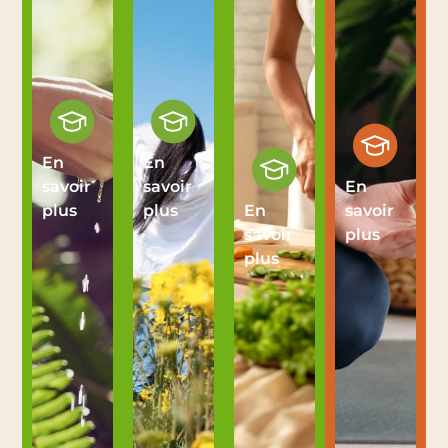
En
En
savoir
savoir
En
plus
plus
En
savoir
savoir
plus
plus